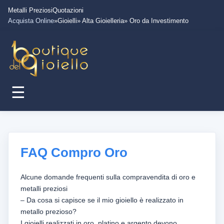
Metalli Preziosi
Quotazioni
Acquista Online
»Gioielli
» Alta Gioielleria
» Oro da Investimento
☰
FAQ Compro Oro
Alcune domande frequenti sulla compravendita di oro e
metalli preziosi
– Da cosa si capisce se il mio gioiello è realizzato in
metallo prezioso?
I gioielli realizzati in oro, platino e argento devono