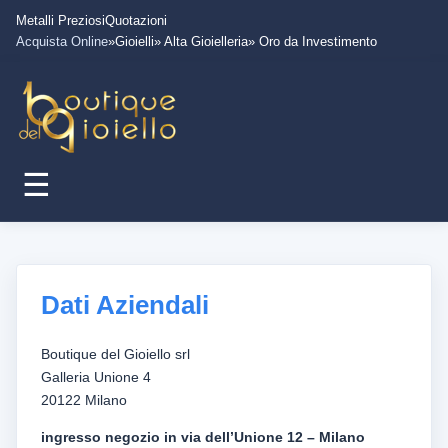
Metalli Preziosi
Quotazioni
Acquista Online
»Gioielli
» Alta Gioielleria
» Oro da Investimento
☰
Dati Aziendali
Boutique del Gioiello srl
Galleria Unione 4
20122 Milano
ingresso negozio in via dell’Unione 12 – Milano