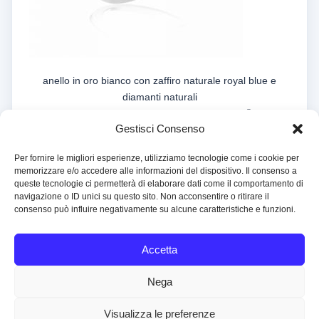
anello in oro bianco con zaffiro naturale royal blue e
diamanti naturali
®
design Centro Stile Bartolomeo Caruso
Gestisci Consenso
Per fornire le migliori esperienze, utilizziamo tecnologie come i cookie per
memorizzare e/o accedere alle informazioni del dispositivo. Il consenso a
queste tecnologie ci permetterà di elaborare dati come il comportamento di
navigazione o ID unici su questo sito. Non acconsentire o ritirare il
consenso può influire negativamente su alcune caratteristiche e funzioni.
Copyright © 1999-2026 Boutique del Gioiello srl All Rights
Reserved
Accetta
Operatore Professionale Oro
Banca d’Italia 5002068
Nega
Organismo Agenti Mediatori OPO-195
P.IVA IT06093180153
Visualizza le preferenze
Home
Chi Siamo
Blog
Cookies and Privacy Policy