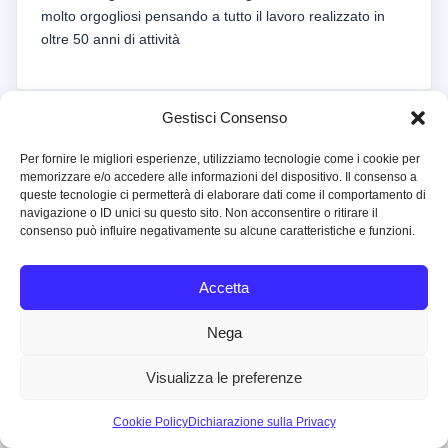
molto orgogliosi pensando a tutto il lavoro realizzato in
oltre 50 anni di attività
Gestisci Consenso
Per fornire le migliori esperienze, utilizziamo tecnologie come i cookie per
memorizzare e/o accedere alle informazioni del dispositivo. Il consenso a
Copyright © 1999-2026 Boutique del Gioiello srl All Rights
queste tecnologie ci permetterà di elaborare dati come il comportamento di
Reserved
navigazione o ID unici su questo sito. Non acconsentire o ritirare il
Operatore Professionale Oro
consenso può influire negativamente su alcune caratteristiche e funzioni.
Banca d’Italia 5002068
Organismo Agenti Mediatori OPO-195
Accetta
P.IVA IT06093180153
Home
Chi Siamo
Blog
Cookies and Privacy Policy
Nega
Terms and Conditions
Contact
Visualizza le preferenze
↑
Cookie Policy
Dichiarazione sulla Privacy